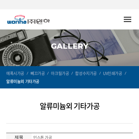
Toggle
naviga
GALLERY
에폭시가공
뻬끄가공
아크릴가공
합성수지가공
UV인쇄가공
알류미늄외 기타가공
알류미늄외 기타가공
인스톤 가공
제목