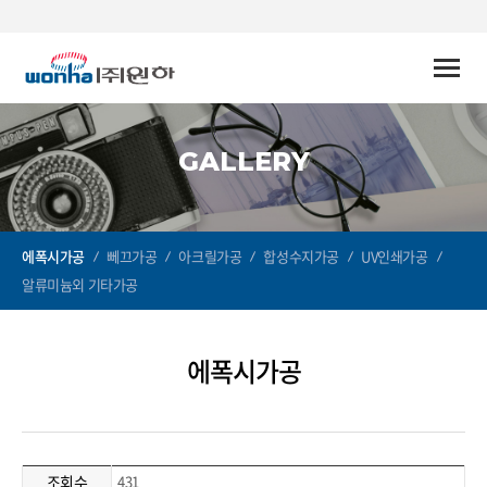
Toggle
naviga
GALLERY
에폭시가공
뻬끄가공
아크릴가공
합성수지가공
UV인쇄가공
알류미늄외 기타가공
에폭시가공
조회수
431