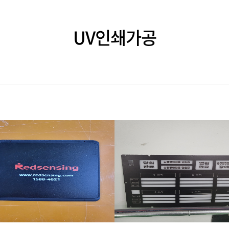
UV인쇄가공