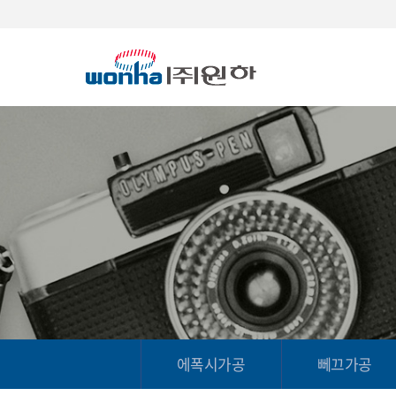
에폭시가공
뻬끄가공