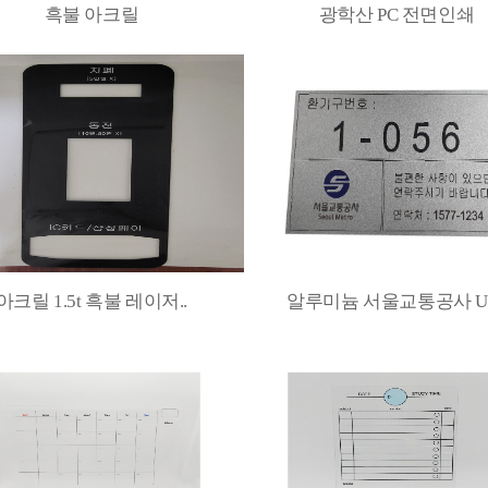
흑불 아크릴
광학산 PC 전면인쇄
아크릴 1.5t 흑불 레이저..
알루미늄 서울교통공사 UV