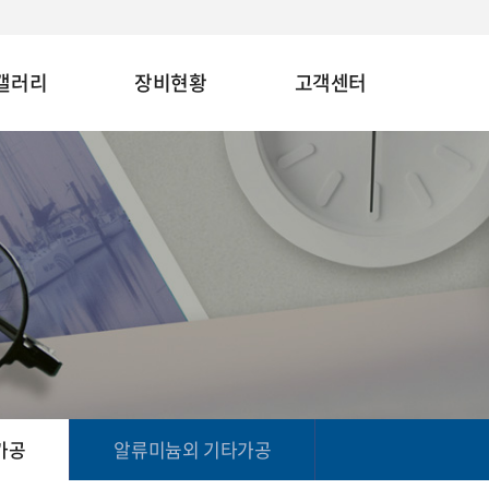
갤러리
장비현황
고객센터
가공
알류미늄외 기타가공