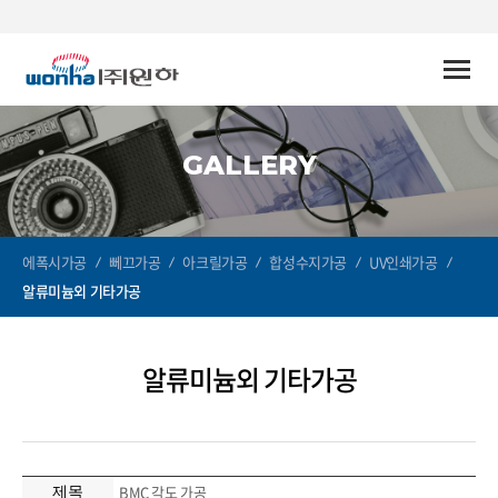
Toggle
naviga
GALLERY
에폭시가공
뻬끄가공
아크릴가공
합성수지가공
UV인쇄가공
알류미늄외 기타가공
알류미늄외 기타가공
BMC 각도 가공
제목